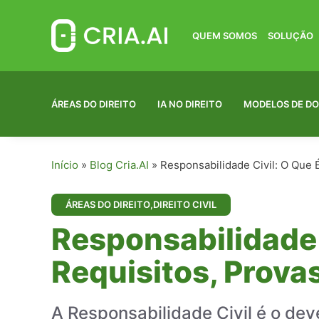
Pular
para
o
QUEM SOMOS
SOLUÇÃO
conteúdo
ÁREAS DO DIREITO
IA NO DIREITO
MODELOS DE D
Início
»
Blog Cria.AI
»
Responsabilidade Civil: O Que 
ÁREAS DO DIREITO
,
DIREITO CIVIL
Responsabilidade 
Requisitos, Prova
A Responsabilidade Civil é o de