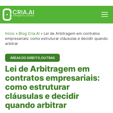
Pular
para
Me
o
conteúdo
Início
»
Blog Cria.AI
»
Lei de Arbitragem em contratos
empresariais: como estruturar cláusulas e decidir quando
arbitrar
ÁREAS DO DIREITO
,
OUTRAS
Lei de Arbitragem em
contratos empresariais:
como estruturar
cláusulas e decidir
quando arbitrar