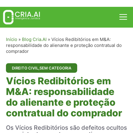
Pular
para
Me
o
conteúdo
Início
»
Blog Cria.AI
»
Vícios Redibitórios em M&A:
responsabilidade do alienante e proteção contratual do
comprador
DIREITO CIVIL
,
SEM CATEGORIA
Vícios Redibitórios em
M&A: responsabilidade
do alienante e proteção
contratual do comprador
Os Vícios Redibitórios são defeitos ocultos