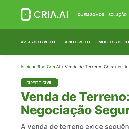
Pular
para
o
QUEM SOMOS
SOLUÇÃO
conteúdo
ÁREAS DO DIREITO
IA NO DIREITO
MODELOS DE D
Início
»
Blog Cria.AI
»
Venda de Terreno: Checklist J
DIREITO CIVIL
Venda de Terreno:
Negociação Segu
A venda de terreno exige sequênci