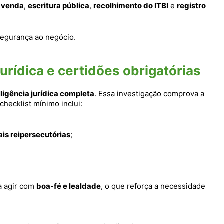
 venda
,
escritura pública
,
recolhimento do ITBI
e
registro
 segurança ao negócio.
jurídica e certidões obrigatórias
iligência jurídica completa
. Essa investigação comprova a
 checklist mínimo inclui:
ais reipersecutórias
;
;
a agir com
boa-fé e lealdade
, o que reforça a necessidade