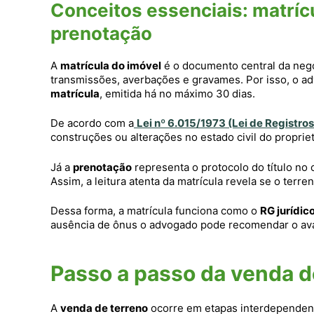
Conceitos essenciais: matrícu
prenotação
A
matrícula do imóvel
é o documento central da negoc
transmissões, averbações e gravames. Por isso, o a
matrícula
, emitida há no máximo 30 dias.
De acordo com a
Lei nº 6.015/1973 (Lei de Registros
construções ou alterações no estado civil do propriet
Já a
prenotação
representa o protocolo do título no c
Assim, a leitura atenta da matrícula revela se o ter
Dessa forma, a matrícula funciona como o
RG jurídic
ausência de ônus o advogado pode recomendar o a
Passo a passo da venda d
A
venda de terreno
ocorre em etapas interdependente