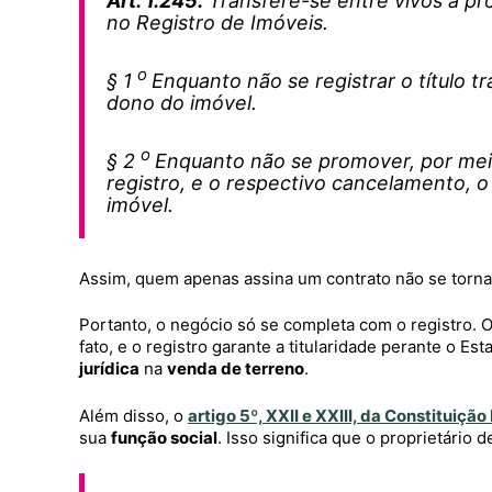
Art. 1.245.
Transfere-se entre vivos a pro
no Registro de Imóveis.
o
§ 1
Enquanto não se registrar o título t
dono do imóvel.
o
§ 2
Enquanto não se promover, por meio
registro, e o respectivo cancelamento, 
imóvel.
Assim, quem apenas assina um contrato não se torna d
Portanto, o negócio só se completa com o registro. O
fato, e o registro garante a titularidade perante o E
jurídica
na
venda de terreno
.
Além disso, o
artigo 5º, XXII e XXIII, da Constituição
sua
função social
. Isso significa que o proprietário