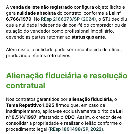
A
venda de lote não registrado
configura objeto ilícito e
gera
nulidade absoluta
do contrato, conforme a
Lei nº
6.766/1979
. No
REsp 2166273/SP (2024)
, o
STJ
decidiu
que a nulidade independe da boa-fé do comprador ou da
atuação do vendedor como profissional imobiliário,
devendo as partes retornar ao
status quo ante
.
Além disso, a nulidade pode ser reconhecida de ofício,
produzindo efeitos retroativos.
Alienação fiduciária e resolução
contratual
Nos contratos garantidos por
alienação fiduciária
, o
Tema Repetitivo 1.095
firmou que, em caso de
inadimplemento, aplica-se exclusivamente o rito da
Lei
nº 9.514/1997
, afastando o
CDC
. Assim, o credor deve
consolidar a propriedade e realizar o leilão conforme o
procedimento legal
(
REsp 1891498/SP, 2022
)
.