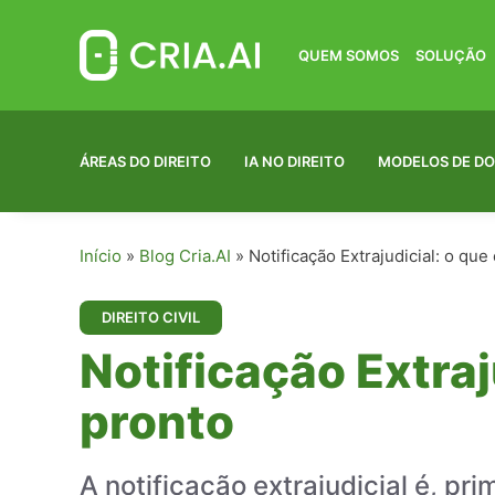
Pular
para
o
QUEM SOMOS
SOLUÇÃO
conteúdo
ÁREAS DO DIREITO
IA NO DIREITO
MODELOS DE D
Início
»
Blog Cria.AI
»
Notificação Extrajudicial: o qu
DIREITO CIVIL
Notificação Extraj
pronto
A notificação extrajudicial é, p