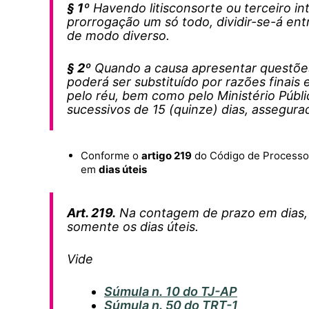
§ 1º
Havendo litisconsorte ou terceiro in
prorrogação um só todo, dividir-se-á e
de modo diverso.
§ 2º
Quando a causa apresentar questões 
poderá ser substituído por razões finais 
pelo réu, bem como pelo Ministério Públi
sucessivos de 15 (quinze) dias, assegurad
Conforme o
artigo 219
do Código de Processo C
em
dias úteis
Art. 219.
Na contagem de prazo em dias, e
somente os dias úteis.
Vide
Súmula n. 10 do TJ-AP
Súmula n. 50 do TRT-1