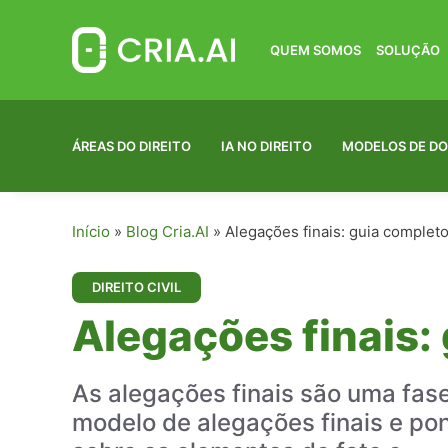
Pular
para
o
QUEM SOMOS
SOLUÇÃO
conteúdo
ÁREAS DO DIREITO
IA NO DIREITO
MODELOS DE D
Início
»
Blog Cria.AI
»
Alegações finais: guia completo
DIREITO CIVIL
Alegações finais:
As alegações finais são uma fas
modelo de alegações finais e pon