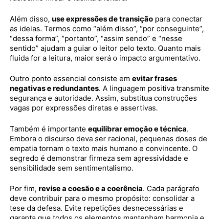
Além disso,
use expressões de transição
para conectar
as ideias. Termos como “além disso”, “por conseguinte”,
“dessa forma”, “portanto”, “assim sendo” e “nesse
sentido” ajudam a guiar o leitor pelo texto. Quanto mais
fluida for a leitura, maior será o impacto argumentativo.
Outro ponto essencial consiste em
evitar frases
negativas e redundantes
. A linguagem positiva transmite
segurança e autoridade. Assim, substitua construções
vagas por expressões diretas e assertivas.
Também é importante
equilibrar emoção e técnica
.
Embora o discurso deva ser racional, pequenas doses de
empatia tornam o texto mais humano e convincente. O
segredo é demonstrar firmeza sem agressividade e
sensibilidade sem sentimentalismo.
Por fim,
revise a coesão e a coerência
. Cada parágrafo
deve contribuir para o mesmo propósito: consolidar a
tese da defesa. Evite repetições desnecessárias e
garanta que todos os elementos mantenham harmonia e