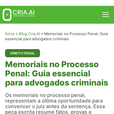
Pular
para
Me
o
conteúdo
Início
»
Blog Cria.AI
»
Memoriais no Processo Penal: Guia
essencial para advogados criminais
DIREITO PENAL
Memoriais no Processo
Penal: Guia essencial
para advogados criminais
Os memoriais no processo penal,
representam a última oportunidade para
convencer o juiz antes da sentença. Essa
peça escrita resume fatos, provas e