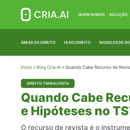
Pular
para
o
QUEM SOMOS
SOLUÇÃO
conteúdo
ÁREAS DO DIREITO
IA NO DIREITO
MODELOS DE D
Início
»
Blog Cria.AI
»
Quando Cabe Recurso de Revist
DIREITO TRABALHISTA
Quando Cabe Recu
e Hipóteses no T
O recurso de revista é o instrum