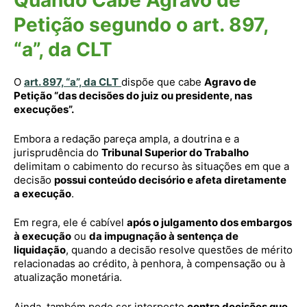
Quando Cabe Agravo de
Petição segundo o art. 897,
“a”, da CLT
O
art. 897, “a”, da CLT
dispõe que cabe
Agravo de
Petição “das decisões do juiz ou presidente, nas
execuções”.
Embora a redação pareça ampla, a doutrina e a
jurisprudência do
Tribunal Superior do Trabalho
delimitam o cabimento do recurso às situações em que a
decisão
possui conteúdo decisório e afeta diretamente
a execução
.
Em regra, ele é cabível
após o julgamento dos embargos
à execução
ou
da impugnação à sentença de
liquidação
, quando a decisão resolve questões de mérito
relacionadas ao crédito, à penhora, à compensação ou à
atualização monetária.
Ainda, também pode ser interposto
contra decisões que