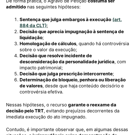
De forma prática, o Agravo de Petição
costuma ser
admitido
nas seguintes hipóteses:
Sentença que julga embargos à execução
(art.
884 da CLT)
;
Decisão que aprecia impugnação à sentença de
liquidação
;
Homologação de cálculos
, quando há controvérsia
sobre o valor da execução;
Decisão que resolve incidente de
desconsideração da personalidade jurídica
, com
impacto patrimonial;
Decisão que julga prescrição intercorrente
;
Determinação de bloqueio, penhora ou liberação
de valores
, desde que haja conteúdo decisório e
controvérsia efetiva.
Nessas hipóteses, o recurso
garante o reexame da
decisão pelo TRT
, evitando prejuízos decorrentes da
imediata execução do ato impugnado.
Contudo, é importante observar que, em algumas dessas