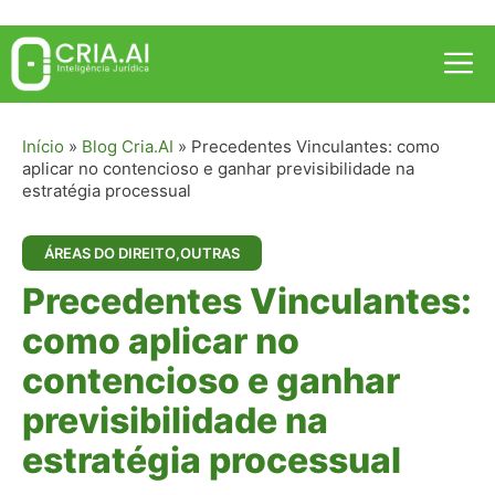
Pular
para
Me
o
conteúdo
Início
»
Blog Cria.AI
»
Precedentes Vinculantes: como
aplicar no contencioso e ganhar previsibilidade na
estratégia processual
ÁREAS DO DIREITO
,
OUTRAS
Precedentes Vinculantes:
como aplicar no
contencioso e ganhar
previsibilidade na
estratégia processual