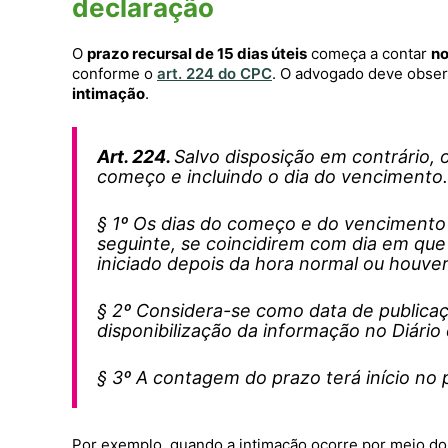
declaração
O
prazo recursal de 15 dias úteis
começa a contar
no
conforme o
art. 224 do CPC
. O advogado deve obse
intimação
.
Art. 224.
Salvo disposição em contrário, 
começo e incluindo o dia do vencimento.
§ 1º Os dias do começo e do vencimento d
seguinte, se coincidirem com dia em que
iniciado depois da hora normal ou houver
§ 2º Considera-se como data de publicaçã
disponibilização da informação no Diário 
§ 3º A contagem do prazo terá início no p
Por exemplo, quando a intimação ocorre por meio d