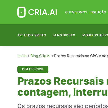
Pular
para
o
QUEM SOMOS
SOLUÇÃO
conteúdo
ÁREAS DO DIREITO
IA NO DIREITO
MODELOS DE D
Início
»
Blog Cria.AI
»
Prazos Recursais no CPC e na 
DIREITO CIVIL
Prazos Recursais 
contagem, Interru
Os prazos recursais são períodos