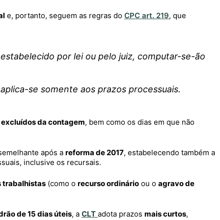
al
e, portanto, seguem as regras do
CPC art. 219
, que
stabelecido por lei ou pelo juiz, computar-se-ão
 aplica-se somente aos prazos processuais.
o excluídos da contagem
, bem como os dias em que não
 semelhante após a
reforma de 2017
, estabelecendo também a
uais, inclusive os recursais.
 trabalhistas
(como o
recurso ordinário
ou o
agravo de
drão de 15 dias úteis
, a
CLT
adota prazos
mais curtos
,