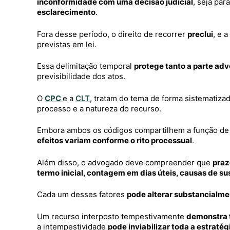
inconformidade com uma decisão judicial
, seja par
esclarecimento
.
Fora desse período, o direito de recorrer
preclui
, e 
previstas em lei.
Essa delimitação temporal
protege tanto a parte adv
previsibilidade dos atos.
O
CPC
e a
CLT
, tratam do tema de forma sistematiza
processo e a natureza do recurso.
Embora ambos os códigos compartilhem a função de de
efeitos variam conforme o rito processual
.
Além disso, o advogado deve compreender que
praz
termo inicial, contagem em dias úteis, causas de s
Cada um desses fatores
pode alterar substancialme
Um recurso interposto tempestivamente
demonstra t
a intempestividade
pode inviabilizar toda a estraté