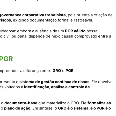
overnança corporativa trabalhista
, pois orienta a criação de
riscos
, exigindo documentação formal e rastreável.
 cuidadosa: embora a ausência de um
PGR válido
possa
ção civil ou penal depende de nexo causal comprovado entre a
 PGR
ompreender a diferença entre
GRO
e
PGR
.
presenta o
sistema de gestão contínua de riscos
. Ele envolve
os voltados à
identificação, análise e controle de
 o
documento-base
que materializa o GRO. Ele
formaliza as
 o
plano de ação
. Em síntese, o
GRO é o sistema, e o PGR é o