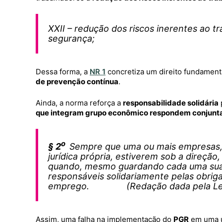
XXII – redução dos riscos inerentes ao t
segurança;
Dessa forma, a
NR 1
concretiza um direito fundame
de prevenção contínua
.
Ainda, a norma reforça a
responsabilidade solidária
que integram grupo econômico respondem conjun
o
§ 2
Sempre que uma ou mais empresas, 
jurídica própria, estiverem sob a direção
quando, mesmo guardando cada uma sua
responsáveis solidariamente pelas obrig
emprego. (Redação dada pela Lei n
Assim, uma falha na implementação do
PGR
em uma u