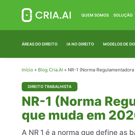
Pular
para
o
QUEM SOMOS
SOLUÇÃO
conteúdo
ÁREAS DO DIREITO
IA NO DIREITO
MODELOS DE D
Início
»
Blog Cria.AI
»
NR-1 (Norma Regulamentadora 
DIREITO TRABALHISTA
NR-1 (Norma Regu
que muda em 202
A NR 1 é a norma que define as