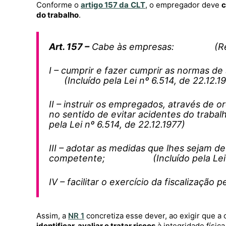
Conforme o
artigo 157 da
CLT
, o empregador deve
c
do trabalho
.
Art. 157 –
Cabe às empresas: (Redação 
I – cumprir e fazer cumprir as normas
(Incluído pela Lei nº 6.514, de 22.12.1
II – instruir os empregados, através de 
no sentido de evitar acidentes do t
pela Lei nº 6.514, de 22.12.1977)
III – adotar as medidas que lhes sejam d
competente; (Incluído pela Lei nº 
IV – facilitar o exercício da fiscalizaç
Assim, a
NR 1
concretiza esse dever, ao exigir que a
identificar, avaliar e tratar riscos
à integridade físic