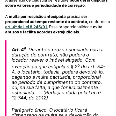
A ausência de cláusula de reajuste
pode gerar disputas
sobre valores e periodicidade de correção
.
A
multa por rescisão antecipada
precisa
ser
proporcional ao tempo restante do contrato
, conforme o
art.
4º da Lei 8.245/91
.
Essa proporcionalidade
evita
abusos e facilita acordos extrajudiciais
.
o
Art. 4
Durante o prazo estipulado para a
duração do contrato, não poderá o
locador reaver o imóvel alugado. Com
o
exceção ao que estipula o § 2
do art. 54-
A, o locatário, todavia, poderá devolvê-lo,
pagando a multa pactuada, proporcional
ao período de cumprimento do contrato,
ou, na sua falta, a que for judicialmente
estipulada. (Redação dada pela Lei nº
12.744, de 2012)
Parágrafo único. O locatário ficará
dispensado da multa se a devolução do