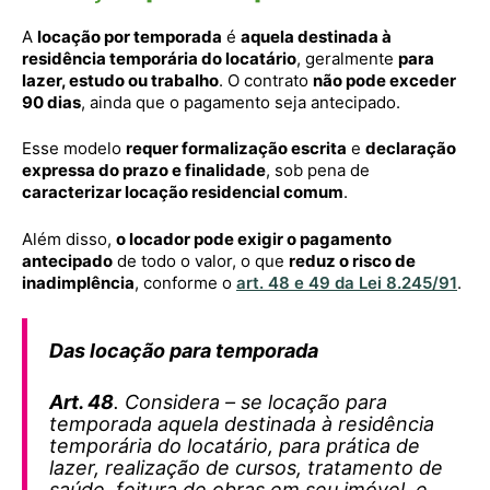
A
locação por temporada
é
aquela destinada à
residência temporária do locatário
, geralmente
para
lazer, estudo ou trabalho
. O contrato
não pode exceder
90 dias
, ainda que o pagamento seja antecipado.
Esse modelo
requer formalização escrita
e
declaração
expressa do prazo e finalidade
, sob pena de
caracterizar locação residencial comum
.
Além disso,
o locador pode exigir o pagamento
antecipado
de todo o valor, o que
reduz o risco de
inadimplência
, conforme o
art. 48 e 49 da Lei 8.245/91
.
Das locação para temporada
Art. 48
. Considera – se locação para
temporada aquela destinada à residência
temporária do locatário, para prática de
lazer, realização de cursos, tratamento de
saúde, feitura de obras em seu imóvel, e