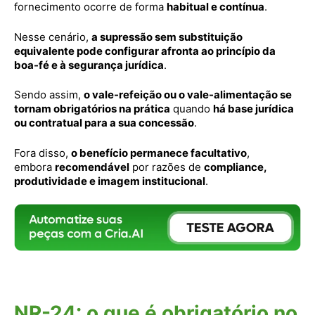
fornecimento ocorre de forma
habitual e contínua
.
Nesse cenário,
a supressão sem substituição
equivalente pode configurar afronta ao princípio da
boa-fé e à segurança jurídica
.
Sendo assim,
o vale-refeição ou o vale-alimentação se
tornam obrigatórios na prática
quando
há base jurídica
ou contratual para a sua concessão
.
Fora disso,
o benefício permanece facultativo
,
embora
recomendável
por razões de
compliance,
produtividade e imagem institucional
.
NR-24: o que é obrigatório no