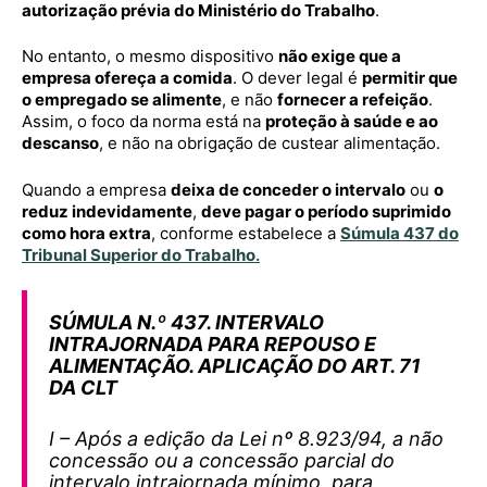
autorização prévia do Ministério do Trabalho
.
No entanto, o mesmo dispositivo
não exige que a
empresa ofereça a comida
. O dever legal é
permitir que
o empregado se alimente
, e não
fornecer a refeição
.
Assim, o foco da norma está na
proteção à saúde e ao
descanso
, e não na obrigação de custear alimentação.
Quando a empresa
deixa de conceder o intervalo
ou
o
reduz indevidamente
,
deve pagar o período suprimido
como hora extra
, conforme estabelece a
Súmula 437 do
Tribunal Superior do Trabalho
.
SÚMULA N.º 437. INTERVALO
INTRAJORNADA PARA REPOUSO E
ALIMENTAÇÃO. APLICAÇÃO DO ART. 71
DA CLT
I – Após a edição da Lei nº 8.923/94, a não
concessão ou a concessão parcial do
intervalo intrajornada mínimo, para