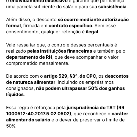
o
endividamento excessivo
e garante que permaneça
uma parcela suficiente do salário para sua
subsistência
.
Além disso, o desconto
só ocorre mediante autorização
formal
, firmada em
contrato específico
. Sem esse
consentimento, qualquer retenção é
ilegal
.
Vale ressaltar que, o controle desses percentuais é
realizado
pelas instituições financeiras
e também pelo
departamento de RH
, que deve acompanhar o valor
comprometido mensalmente.
De acordo com o
artigo 529, §3º, do CPC
, os
descontos
de natureza alimentar
, incluindo os empréstimos
consignados,
não podem ultrapassar 50% dos ganhos
líquidos
.
Essa regra é reforçada pela
jurisprudência do TST (RR
1000512-40.2017.5.02.0502)
, que reconhece o
caráter
alimentar do salário
e o dever de preservar o limite de
50%.