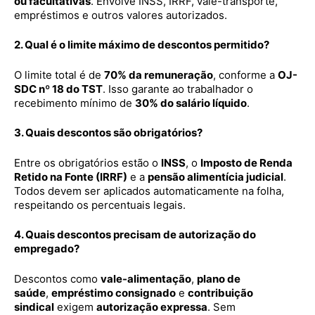
ou facultativas
. Envolve INSS, IRRF, vale-transporte,
empréstimos e outros valores autorizados.
2. Qual é o limite máximo de descontos permitido?
O limite total é de
70% da remuneração
, conforme a
OJ-
SDC nº 18 do TST
. Isso garante ao trabalhador o
recebimento mínimo de
30% do salário líquido
.
3. Quais descontos são obrigatórios?
Entre os obrigatórios estão o
INSS
, o
Imposto de Renda
Retido na Fonte (IRRF)
e a
pensão alimentícia judicial
.
Todos devem ser aplicados automaticamente na folha,
respeitando os percentuais legais.
4. Quais descontos precisam de autorização do
empregado?
Descontos como
vale-alimentação
,
plano de
saúde
,
empréstimo consignado
e
contribuição
sindical
exigem
autorização expressa
. Sem