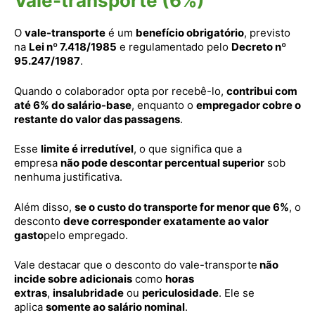
Vale-transporte (6%)
O
vale-transporte
é um
benefício obrigatório
, previsto
na
Lei nº 7.418/1985
e regulamentado pelo
Decreto nº
95.247/1987
.
Quando o colaborador opta por recebê-lo,
contribui com
até 6% do salário-base
, enquanto o
empregador cobre o
restante do valor das passagens
.
Esse
limite é irredutível
, o que significa que a
empresa
não pode descontar percentual superior
sob
nenhuma justificativa.
Além disso,
se o custo do transporte for menor que 6%
, o
desconto
deve corresponder exatamente ao valor
gasto
pelo empregado.
Vale destacar que o desconto do vale-transporte
não
incide sobre adicionais
como
horas
extras
,
insalubridade
ou
periculosidade
. Ele se
aplica
somente ao salário nominal
.