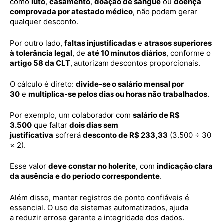
como
luto
,
casamento
,
doação de sangue
ou
doença
comprovada por atestado médico
, não podem gerar
qualquer desconto.
Por outro lado,
faltas injustificadas
e
atrasos superiores
à tolerância legal
, de
até 10 minutos diários
, conforme o
artigo 58 da CLT
,
autorizam descontos proporcionais.
O cálculo é direto:
divide-se o salário mensal por
30
e
multiplica-se pelos dias ou horas não trabalhados
.
Por exemplo, um colaborador com
salário de R$
3.500
que faltar
dois dias sem
justificativa
sofrerá
desconto de R$ 233,33
(3.500 ÷ 30
× 2).
Esse valor
deve constar no holerite
, com
indicação clara
da ausência e do período correspondente
.
Além disso, manter registros de ponto confiáveis é
essencial. O uso de sistemas automatizados, ajuda
a reduzir errose garante a integridade dos dados.