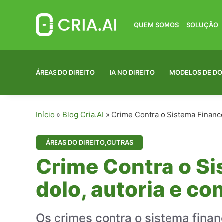
Pular
para
o
QUEM SOMOS
SOLUÇÃO
conteúdo
ÁREAS DO DIREITO
IA NO DIREITO
MODELOS DE D
Início
»
Blog Cria.AI
»
Crime Contra o Sistema Finance
ÁREAS DO DIREITO
,
OUTRAS
Crime Contra o Si
dolo, autoria e c
Os crimes contra o sistema finan