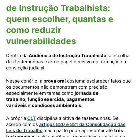
de Instrução Trabalhista:
quem escolher, quantas e
como reduzir
vulnerabilidades
Dentro da
Audiência de Instrução Trabalhista
, a escolha
das testemunhas exerce papel decisivo na formação da
convicção judicial.
Nesse cenário, a
prova oral
costuma esclarecer fatos que
os documentos não demonstram com precisão,
especialmente em temas como
jornada de
trabalho
,
função exercida
,
pagamentos
variáveis
e
condições ambientais
.
A própria
CLT
disciplina a oitiva de testemunhas. De
acordo com os
artigos 820 e 821 da Consolidação das
Leis do Trabalho
, cada parte pode apresentar até
três
testemunhas
, salvo hipóteses específicas previstas na