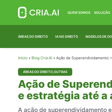
Pular
para
o
QUEM SOMOS
SOLUÇÃO
conteúdo
ÁREAS DO DIREITO
IA NO DIREITO
MODELOS DE D
Início
»
Blog Cria.AI
»
Ação de Superendividamento: ri
ÁREAS DO DIREITO
,
OUTRAS
Ação de Superend
e estratégia até a
A ação de superendividamento exi