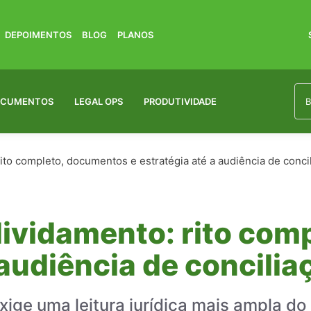
DEPOIMENTOS
BLOG
PLANOS
OCUMENTOS
LEGAL OPS
PRODUTIVIDADE
to completo, documentos e estratégia até a audiência de concil
ividamento: rito com
 audiência de concilia
ge uma leitura jurídica mais ampla do 