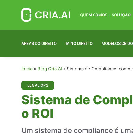
Pular
para
o
QUEM SOMOS
SOLUÇÃO
conteúdo
ÁREAS DO DIREITO
IA NO DIREITO
MODELOS DE D
Início
»
Blog Cria.AI
»
Sistema de Compliance: como es
LEGAL OPS
Sistema de Compli
o ROI
Um sistema de compliance é uma 