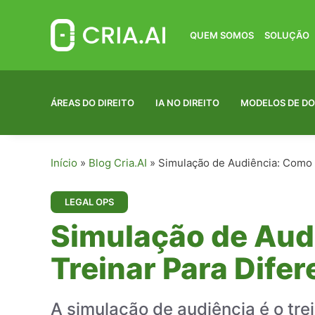
Pular
para
o
QUEM SOMOS
SOLUÇÃO
conteúdo
ÁREAS DO DIREITO
IA NO DIREITO
MODELOS DE D
Início
»
Blog Cria.AI
»
Simulação de Audiência: Como P
LEGAL OPS
Simulação de Audi
Treinar Para Difer
A simulação de audiência é o tr