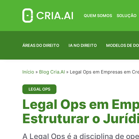
Pular
para
o
QUEM SOMOS
SOLUÇÃO
conteúdo
ÁREAS DO DIREITO
IA NO DIREITO
MODELOS DE D
Início
»
Blog Cria.AI
»
Legal Ops em Empresas em Cres
LEGAL OPS
Legal Ops em Em
Estruturar o Jurí
A Legal Ops é a disciplina de op