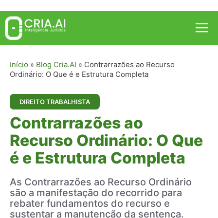
Pular
para
Me
o
conteúdo
Início
»
Blog Cria.AI
»
Contrarrazões ao Recurso
Ordinário: O Que é e Estrutura Completa
DIREITO TRABALHISTA
Contrarrazões ao
Recurso Ordinário: O Que
é e Estrutura Completa
As Contrarrazões ao Recurso Ordinário
são a manifestação do recorrido para
rebater fundamentos do recurso e
sustentar a manutenção da sentença.