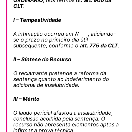
ORDINÁRIO
, nos termos do
art. 900 da
CLT
.
I – Tempestividade
A intimação ocorreu em
/
/____, iniciando-
se o prazo no primeiro dia útil
subsequente, conforme o
art. 775 da CLT
.
II – Síntese do Recurso
O reclamante pretende a reforma da
sentença quanto ao indeferimento do
adicional de insalubridade.
III – Mérito
O laudo pericial afastou a insalubridade,
conclusão acolhida pela sentença. O
recurso não apresenta elementos aptos a
infirmar a prova técnica.