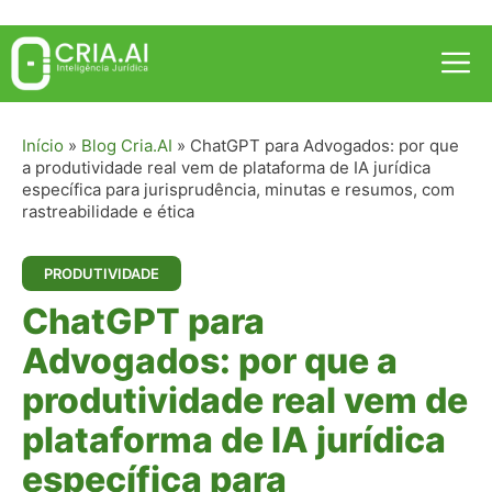
Pular
para
Me
o
conteúdo
Início
»
Blog Cria.AI
»
ChatGPT para Advogados: por que
a produtividade real vem de plataforma de IA jurídica
específica para jurisprudência, minutas e resumos, com
rastreabilidade e ética
PRODUTIVIDADE
ChatGPT para
Advogados: por que a
produtividade real vem de
plataforma de IA jurídica
específica para