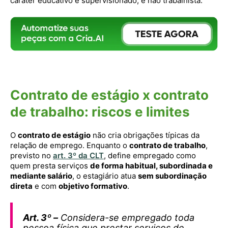
caráter educativo e supervisionado, e não trabalhista.
Contrato de estágio x contrato
de trabalho: riscos e limites
O
contrato de estágio
não cria obrigações típicas da
relação de emprego. Enquanto o
contrato de trabalho
,
previsto no
art. 3º da CLT
, define empregado como
quem presta serviços
de forma habitual, subordinada e
mediante salário
, o estagiário atua
sem subordinação
direta
e com
objetivo formativo
.
Art. 3º –
Considera-se empregado toda
pessoa física que prestar serviços de