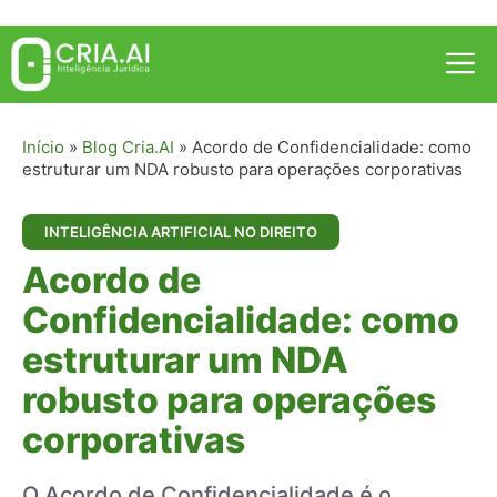
Pular
para
Me
o
conteúdo
Início
»
Blog Cria.AI
»
Acordo de Confidencialidade: como
estruturar um NDA robusto para operações corporativas
INTELIGÊNCIA ARTIFICIAL NO DIREITO
Acordo de
Confidencialidade: como
estruturar um NDA
robusto para operações
corporativas
O Acordo de Confidencialidade é o